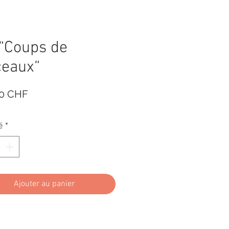
 “Coups de
ceaux“
Prix
00 CHF
é
*
Ajouter au panier